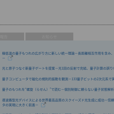
賞報告
お知らせ
極低温の量子もつれの広がり方に新しい統一理論－長距離相互作用を含み
－
光と原子つなぐ新量子ゲートを提案－光1回の反射で完結、量子計算の誤り
量子コンピュータで磁化の規則的振動を観測－133量子ビットの2次元系で
量子のもつれを“螺旋（らせん）”で読む－個別制御に頼らない量子状態解
導波路型光デバイスによる世界最高品質のスクイーズド光生成に成功－信
タの実現に大きく前進－