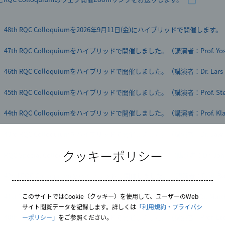
超伝導量子コンピュータを用いた超高性能計算プラットフォームが、「第5
理研グッズに新アイテム 量子コンピュータ「叡」 量子ビットチップモデ
閣総理大臣賞」を受賞
「量子科学誕生100年記念シンポジウム『「量子」ってなに！？ 』」を開
48th RQC Colloquiumを2026年9月11日(金)にハイブリッドで開催します。（講演
Franco Nori チームリーダーが「Clarivate Highly Cited Researcher 202
2025年ノーベル物理学賞についての中村 泰信 量子コンピュータ研究セン
47th RQC Colloquiumをハイブリッドで開催しました。（講演者：Prof. Yoshi
中村 泰信 センター長・蔡 兆申 チームリーダーがC＆C賞を受賞
理化学研究所 科学講演会2025「No 量子, No Life！-量子科学がつくる
46th RQC Colloquiumをハイブリッドで開催しました。（講演者：Dr. Lars S
中村 泰信 センター長、蔡 兆申 チームリーダーが日本学士院賞を受賞
大規模量子コンピューターシステムに向けたサプライチェーンに関する技
45th RQC Colloquiumをハイブリッドで開催しました。（講演者：Prof. Stefa
藤井 啓祐 チームリーダーが「日本学術振興会賞」を受賞
大阪・関西万博で量子コンピュータのVR体験を実施
44th RQC Colloquiumをハイブリッドで開催しました。（講演者：Prof. Klau
Franco Nori チームリーダーが「Clarivate Highly Cited Researcher 202
「純国産」量子コンピュータ、7月28日稼働！－万博会場からクラウド接続
43rd RQC Colloquiumをハイブリッドで開催しました。（講演者：Dr. Jaw-Sh
中村 泰信センター長がMicius Quantum Prize 2021を受賞
定！－
クッキーポリシー
RQC Special Colloquiumをオンサイトで開催しました。（講演者：Dr. John 
中村 泰信センター長、Franco Nori チームリーダーが「Clarivate Highly Cite
ルメン・ラデフ ブルガリア共和国大統領がRQCを訪問
42nd RQC Colloquiumをハイブリッドで開催しました。（講演者：Prof. Barry
世界最大級の256量子ビットの超伝導量子コンピュータを開発
41st RQC Colloquiumをハイブリッドで開催しました。（講演者：Dr. Matthia
このサイトではCookie（クッキー）を使用して、ユーザーのWeb
YouTube「理研チャンネル」新着動画（プレスリリース解説「量子コン
サイト閲覧データを記録します。詳しくは
「利用規約・プライバシ
功」）
40th RQC Colloquiumをハイブリッドで開催しました。（講演者：Prof. Leon
ーポリシー」
をご参照ください。