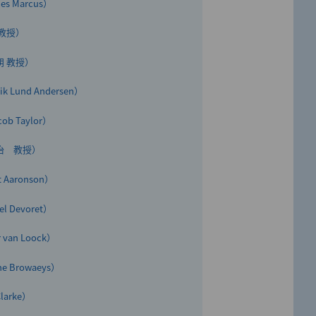
s Marcus）
発表を行いました
 教授）
朗 教授）
Lund Andersen）
るジェンダー平等」開催レポート
b Taylor）
賢治 教授）
Aaronson）
 Devoret）
van Loock）
 Browaeys）
arke）