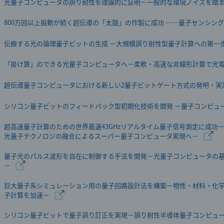
光量子コンピュータの誤り耐性を理論的に証明－一般的な環境ノイズを踏
800万回以上振動が続く超伝導の「太鼓」の作製に成功 ──量子センシン
伝搬する光の論理量子ビットの生成 －大規模誤り耐性型量子計算への第一
「掛け算」のできる光量子コンピュータへ－柔軟・高速な非線形計算で光
超伝導量子コンピュータにおける新しい2量子ビットゲート方式の発明・実
シリコン量子ビットのフィードバック型初期化技術を開発 －量子コンピュ
超高速量子計算のための世界最速43GHzリアルタイム量子信号測定に成功
光量子テクノロジの融合によるスーパー量子コンピュータ実現へ－
量子光のパルス波形を自在に制御する手法を開発－光量子コンピュータの
－
巨大量子系シミュレーション用の量子回路設計法を構築－物性・材料・化
子計算を加速－
シリコン量子ビットで量子誤り訂正を実現－誤り耐性半導体量子コンピュ