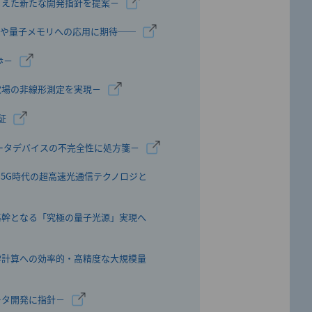
まえた新たな開発指針を提案－
グや量子メモリへの応用に期待──
歩－
電場の非線形測定を実現－
証
ータデバイスの不完全性に処方箋－
－5G時代の超高速光通信テクノロジと
基幹となる「究極の量子光源」実現へ
学計算への効率的・高精度な大規模量
ータ開発に指針－