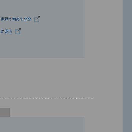
を世界で初めて開発
発に成功
2025」に選出
4」に選出
コンピュータの実用化加速－