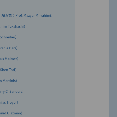
3回 日本産業技術大賞」の最高位「内
ルのストラップが登場！
催しました
者：Prof. Mazyar Mirrahimi）
3」に選出
ター長コメント
ro Takahashi）
未来の技術-」を開催しました
chreiber）
術報告書を公開
nie Barz）
s Mølmer）
2」に選出
し、来場者に新しい“量子体験”も予
en Tsai）
Martinis）
d Researcher 2021」に選出
 C. Sanders）
s Troyer）
ピュータ用誤り訂正技術の高効率化に成
id Glazman）