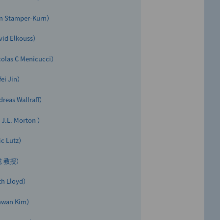
を開始
Stamper-Kurn）
d Elkouss）
17日）
s C Menicucci）
フォームを提供 －量子化学計算、量
i Jin）
s Wallraff）
L. Morton ）
」を公開
 Lutz）
募集」
稔 教授）
 Lloyd）
wan Kim）
超伝導量子コンピュータ初号機の公開