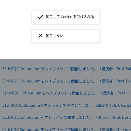
量子セキュアクラウドと量子コンピュータの統合実証に成功
39th RQC Colloquiumをハイブリッドで開催しました。（講演者：根本 香
早稲田大学と理化学研究所との連携・協力に関する基本協定締結
check
同意して Cookie を受け入れる
38th RQC Colloquiumをハイブリッドで開催しました。（講演者：山本 直
クリスティーナ・エールン デンマーク高等教育・科学大臣がRQCを訪問
37th RQC Colloquiumをハイブリッドで開催しました。（講演者：Prof. Radi
close
同意しない
あべ 俊子 文部科学大臣がRQCを視察
36th RQC Colloquiumをハイブリッドで開催しました。（講演者：Dr. Thom
テレビ放映のお知らせ「NHKスペシャル 量子もつれ アインシュタイン 最後の謎
35th RQC Colloquiumをハイブリッドで開催しました。（講演者：Prof. Kim
アンジェラ・マクリーン 英国政府主席科学顧問がRQCを訪問
34th RQC Colloquiumをハイブリッドで開催しました。（講演者：Prof. Sabri
新方式の量子コンピュータを実現－世界に先駆けて汎用型光量子計算プラ
33rd RQC Colloquiumをハイブリッドで開催しました。（講演者：Prof. Don
横浜国立大学 先端科学高等研究院と理化学研究所 量子コンピュータ研究
32nd RQC Colloquiumをハイブリッドで開催しました。（講演者：Prof. Oliv
ための研究を加速
スーパーコンピュータ「富岳」と量子コンピュータ「叡」の連携利用を実
31st RQC Colloquiumをオンラインで開催しました。（講演者：Dr. Bharti K
シビ・ジョージ 駐日インド共和国大使がRQCを訪問
30th RQC Colloquiumをオンラインで開催しました。（講演者：Prof. Dorit 
李 宗昊 大韓民国 科学技術情報通信部長官がRQCを訪問
29th RQC Colloquiumをハイブリッドで開催しました。（講演者：Dr. Emmanu