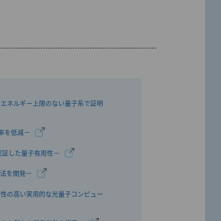
、エネルギー上限のない量子系で証明
率を低減－
実証した量子有用性－
析法を開発－
頼性の高い実用的な光量子コンピュー