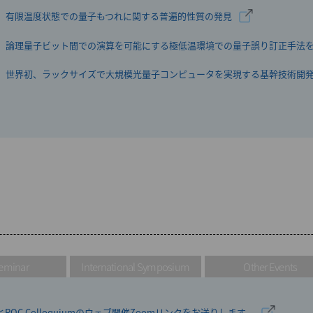
有限温度状態での量子もつれに関する普遍的性質の発見
論理量子ビット間での演算を可能にする極低温環境での量子誤り訂正手法
世界初、ラックサイズで大規模光量子コンピュータを実現する基幹技術開
鈴木 泰成チームディレクターが「文部科学大臣表彰 若手科学者賞」を受賞
小林 茂樹 文部科学副大臣がRQCを視察
桑原 知剛 理研白眉研究チームリーダーが船井学術賞を受賞
欧州議員団がRQCを訪問
Franco Nori チームディレクターが「Clarivate Highly Cited Researcher 
松本 洋平 文部科学大臣がRQCを視察
Franco Nori チームリーダーが「Clarivate Highly Cited Researcher 202
フランス政府関係者がRQCを訪問
eminar
International Symposium
Other Events
川上 恵里加 理研白眉研究チームリーダーが船井学術賞を受賞
量子コンピュータ「叡-Ⅱ」の運用開始－144量子ビットチップによる量子
RQC Colloquiumのウェブ開催Zoomリンクをお送りします。