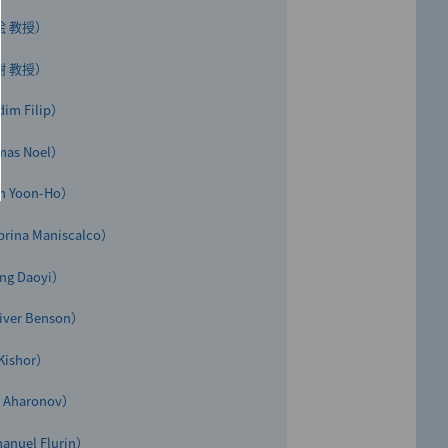
絵 教授）
樹 教授）
m Filip）
as Noel）
」（2024年12月28日）
 Yoon-Ho）
na Maniscalco）
ットフォームが始動－
g Daoyi）
センターが連携し、量子未来社会実現の
er Benson）
証
ishor）
Aharonov）
el Flurin）