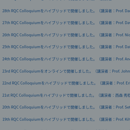
大阪大学に設置した超伝導量子コンピュータ国産3号機のクラウドサービス
28th RQC Colloquiumをハイブリッドで開催しました。（講演者：Prof. Dan 
国産量子コンピュータ初号機「叡（えい）」ロゴマークを決定
27th RQC Colloquiumをハイブリッドで開催しました。（講演者：Prof. Davi
テレビ放映のお知らせ「漫画家イエナガの複雑社会を超定義」（2023年11月
26th RQC Colloquiumをハイブリッドで開催しました。（講演者：Prof. Nicola
超伝導量子コンピュータを開発し、量子シミュレータと連携可能なプラット
25th RQC Colloquiumをハイブリッドで開催しました。（講演者：Prof. Dafe
子金融アルゴリズムなどの研究開発を加速－
24th RQC Colloquiumをハイブリッドで開催しました。（講演者：Prof. Andrea
国産量子コンピュータ初号機の愛称「叡（えい）」に決定
23rd RQC Colloquiumをオンラインで開催しました。（講演者：Prof. John J.
量子技術に関する最新情報を一元的に提供するポータルサイト「Q-Portal
22nd RQC Colloquiumをハイブリッドで開催しました。（講演者：Prof. Eric
クラウドファンディング募集を開始「量子コンピュータ開発のサポーター
21st RQC Colloquiumをハイブリッドで開催しました。（講演者：西森 秀
国産量子コンピュータ初号機の愛称募集を開始しました
20th RQC Colloquiumをハイブリッドで開催しました。（講演者：Prof. Seth
量子コンピュータお披露目会開催報告
19th RQC Colloquiumをハイブリッドで開催しました。（講演者：Prof. Kih
量子コンピュータを利用できる「量子計算クラウドサービス」開始－国産
－